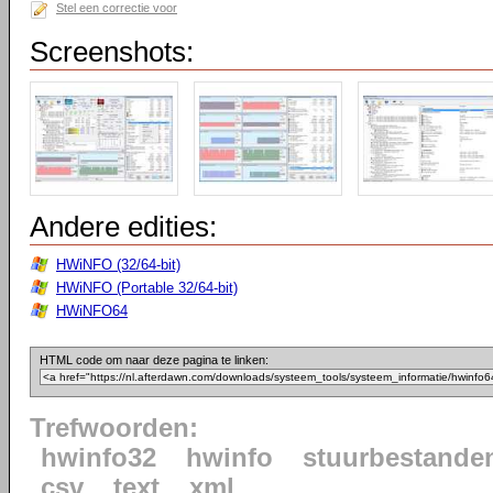
Stel een correctie voor
Screenshots:
Andere edities:
HWiNFO (32/64-bit)
HWiNFO (Portable 32/64-bit)
HWiNFO64
HTML code om naar deze pagina te linken:
Trefwoorden:
hwinfo32
hwinfo
stuurbestande
csv
text
xml