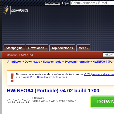
Registreren
|
Login:
Startpagina
Downloads
Top downloads
Meer
8/7/2026 1:54:47 PM
AfterDawn
>
Downloads
>
Systeemtools
>
Systeeminformatie
>
HWiNFO64 (Porta
Dit is een oude versie van deze software. Je kunt ook de
v5.74 (laatste stabiele ver
of de
v4.63-2510 Beta (laatste beta versie)
.
HWiNFO64 (Portable) v4.02 build 1700
Freeware
DOW
Vista / Win10 / Win7 / Win8 / WinXP