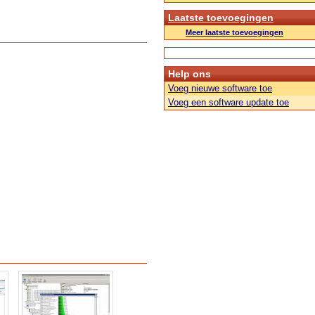
Laatste toevoegingen
Meer laatste toevoegingen
Help ons
Voeg nieuwe software toe
Voeg een software update toe