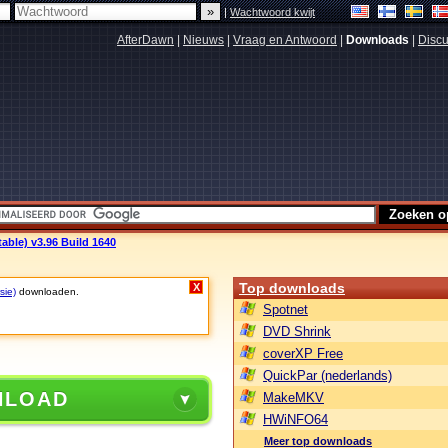
|
Wachtwoord kwijt
AfterDawn
|
Nieuws
|
Vraag en Antwoord
|
Downloads
|
Discu
ble) v3.96 Build 1640
Top downloads
X
sie)
downloaden.
Spotnet
DVD Shrink
coverXP Free
QuickPar (nederlands)
NLOAD
MakeMKV
HWiNFO64
Meer top downloads