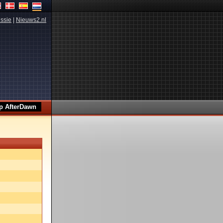
ssie
|
Nieuws2.nl