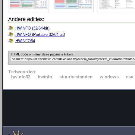
Andere edities:
HWiNFO (32/64-bit)
HWiNFO (Portable 32/64-bit)
HWiNFO64
HTML code om naar deze pagina te linken:
Trefwoorden:
hwinfo32
hwinfo
stuurbestanden
windows
csv