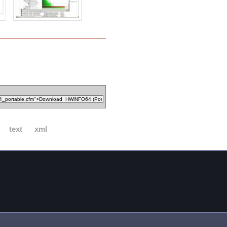
text
xml