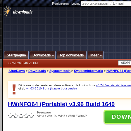
Registreren
|
Login:
Startpagina
Downloads
Top downloads
Meer
8/7/2026 8:46:23 PM
AfterDawn
>
Downloads
>
Systeemtools
>
Systeeminformatie
>
HWiNFO64 (Porta
Dit is een oude versie van deze software. Je kunt ook de
v5.74 (laatste stabiele ver
of de
v4.63-2510 Beta (laatste beta versie)
.
HWiNFO64 (Portable) v3.96 Build 1640
Freeware
DOW
Vista / Win10 / Win7 / Win8 / WinXP