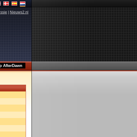
ssie
|
Nieuws2.nl