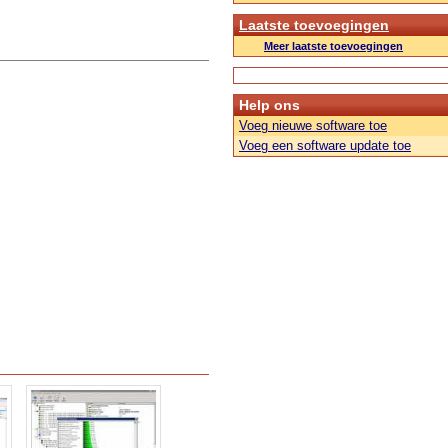
Laatste toevoegingen
Meer laatste toevoegingen
Help ons
Voeg nieuwe software toe
Voeg een software update toe