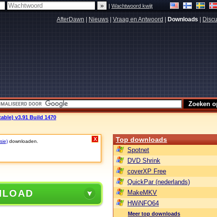
|
Wachtwoord kwijt
AfterDawn
|
Nieuws
|
Vraag en Antwoord
|
Downloads
|
Discu
ble) v3.91 Build 1470
Top downloads
X
sie)
downloaden.
Spotnet
DVD Shrink
coverXP Free
QuickPar (nederlands)
NLOAD
MakeMKV
HWiNFO64
Meer top downloads