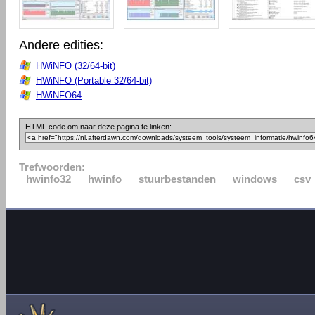
Andere edities:
HWiNFO (32/64-bit)
HWiNFO (Portable 32/64-bit)
HWiNFO64
HTML code om naar deze pagina te linken:
Trefwoorden:
hwinfo32
hwinfo
stuurbestanden
windows
csv