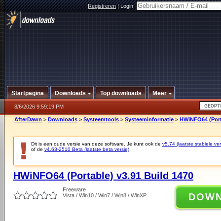
Registreren
|
Login:
Startpagina
Downloads
Top downloads
Meer
8/6/2026 9:59:19 PM
AfterDawn
>
Downloads
>
Systeemtools
>
Systeeminformatie
>
HWiNFO64 (Porta
Dit is een oude versie van deze software. Je kunt ook de
v5.74 (laatste stabiele ver
of de
v4.63-2510 Beta (laatste beta versie)
.
HWiNFO64 (Portable) v3.91 Build 1470
Freeware
DOW
Vista / Win10 / Win7 / Win8 / WinXP