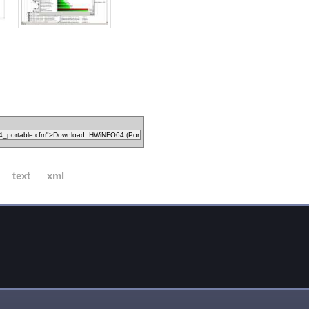
text
xml