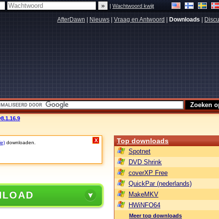
|
Wachtwoord kwijt
AfterDawn
|
Nieuws
|
Vraag en Antwoord
|
Downloads
|
Discu
8.1.16.9
Top downloads
X
ie)
downloaden.
Spotnet
DVD Shrink
coverXP Free
QuickPar (nederlands)
NLOAD
MakeMKV
HWiNFO64
Meer top downloads