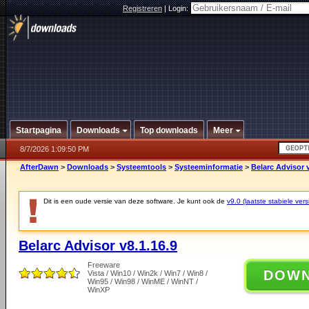
Registreren
|
Login:
Startpagina
Downloads
Top downloads
Meer
8/7/2026 1:09:50 PM
AfterDawn
>
Downloads
>
Systeemtools
>
Systeeminformatie
>
Belarc Advisor v
Dit is een oude versie van deze software. Je kunt ook de
v9.0 (laatste stabiele vers
Belarc Advisor v8.1.16.9
Freeware
DOW
Vista / Win10 / Win2k / Win7 / Win8 /
Win95 / Win98 / WinME / WinNT /
WinXP