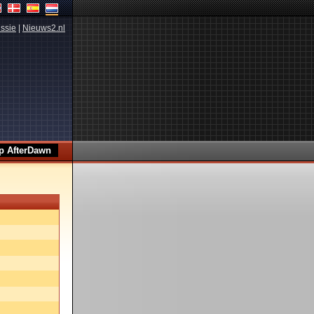
ssie
|
Nieuws2.nl