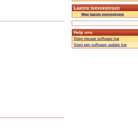
Laatste toevoegingen
Meer laatste toevoegingen
Help ons
Voeg nieuwe software toe
Voeg een software update toe