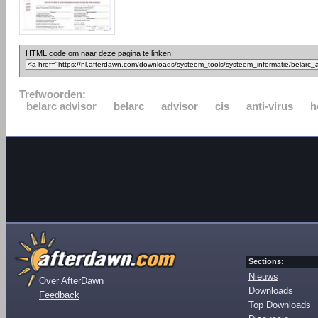
HTML code om naar deze pagina te linken:
Trefwoorden:
belarc advisor
belarc
advisor
cis
anti-virus
h
Sections:
Nieuws
Over AfterDawn
Downloads
Feedback
Top Downloads