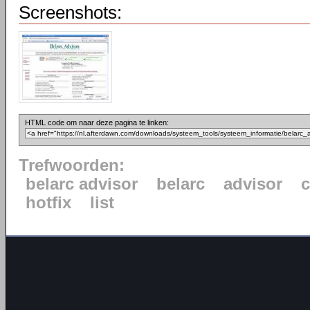
Screenshots:
HTML code om naar deze pagina te linken:
Trefwoorden:
belarc advisor
belarc
advisor
c
hotfix
list