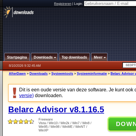
Registreren
|
Login:
Startpagina
Downloads
Top downloads
Meer
8/10/2026 9:32:45 AM
AfterDawn
>
Downloads
>
Systeemtools
>
Systeeminformatie
>
Belarc Advisor v
Dit is een oude versie van deze software. Je kunt ook
versie)
downloaden.
Belarc Advisor v8.1.16.5
Freeware
DOW
Vista / Win10 / Win2k / Win7 / Win8 /
Win95 / Win98 / WinME / WinNT /
WinXP