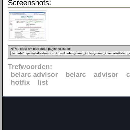
Screenshots:
HTML code om naar deze pagina te linken:
Trefwoorden:
belarc advisor
belarc
advisor
c
hotfix
list