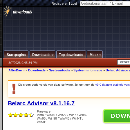
Registreren
|
Login:
Startpagina
Downloads
Top downloads
Meer
8/7/2026 9:45:34 PM
AfterDawn
>
Downloads
>
Systeemtools
>
Systeeminformatie
>
Belarc Advisor v
Dit is een oude versie van deze software. Je kunt ook de
v9.0 (laatste stabiele vers
Belarc Advisor v8.1.16.7
Freeware
DOW
Vista / Win10 / Win2k / Win7 / Win8 /
Win95 / Win98 / WinME / WinNT /
WinXP