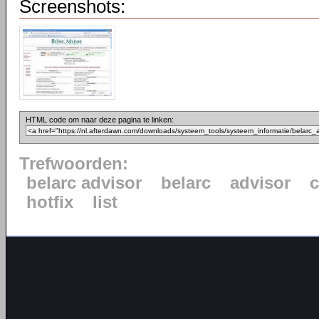
Screenshots:
HTML code om naar deze pagina te linken:
Trefwoorden:
belarc advisor
belarc
advisor
c
hotfix
list