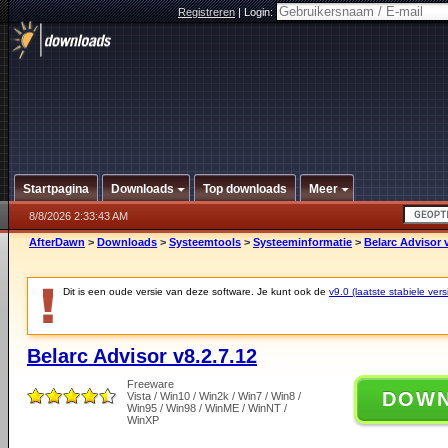
Registreren
|
Login:
Startpagina
Downloads
Top downloads
Meer
8/8/2026 2:33:43 AM
AfterDawn
>
Downloads
>
Systeemtools
>
Systeeminformatie
>
Belarc Advisor v
Dit is een oude versie van deze software. Je kunt ook de
v9.0 (laatste stabiele vers
Belarc Advisor v8.2.7.12
Freeware
DOW
Vista / Win10 / Win2k / Win7 / Win8 /
Win95 / Win98 / WinME / WinNT /
WinXP