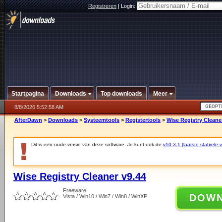
Registreren
|
Login:
Startpagina
Downloads
Top downloads
Meer
8/8/2026 5:52:58 AM
AfterDawn
>
Downloads
>
Systeemtools
>
Registertools
>
Wise Registry Cleane
Dit is een oude versie van deze software. Je kunt ook de
v10.3.1 (laatste stabiele v
Wise Registry Cleaner v9.44
Freeware
DOW
Vista / Win10 / Win7 / Win8 / WinXP