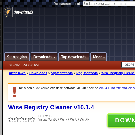
Registreren
|
Login:
Startpagina
Downloads
Top downloads
Meer
8/6/2026 2:43:28 AM
AfterDawn
>
Downloads
>
Systeemtools
>
Registertools
>
Wise Registry Cleaner
Dit is een oude versie van deze software. Je kunt ook de
v10.3.1 (laatste stabiele v
Wise Registry Cleaner v10.1.4
Freeware
DOW
Vista / Win10 / Win7 / Win8 / WinXP