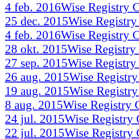
4 feb. 2016
Wise Registry C
25 dec. 2015
Wise Registry
4 feb. 2016
Wise Registry C
28 okt. 2015
Wise Registry
27 sep. 2015
Wise Registry
26 aug. 2015
Wise Registry
19 aug. 2015
Wise Registry
8 aug. 2015
Wise Registry 
24 jul. 2015
Wise Registry 
22 jul. 2015
Wise Registry 