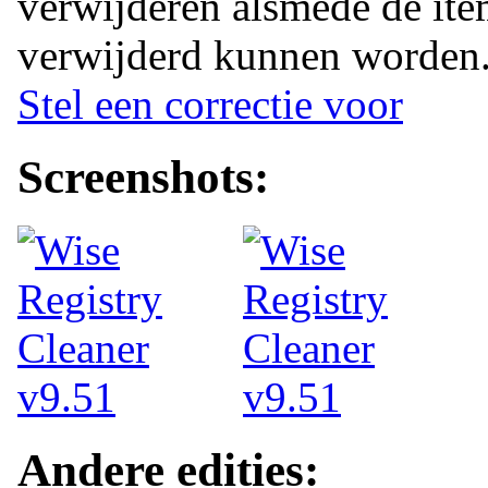
verwijderen alsmede de item
verwijderd kunnen worden
Stel een correctie voor
Screenshots:
Andere edities: