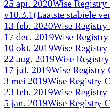
25 apr. 2020
Wise Registry
v10.3.1
(Laatste stabiele ver
13 feb. 2020
Wise Registry
17 dec. 2019
Wise Registry
10 okt. 2019
Wise Registry
22 aug. 2019
Wise Registry
17 jul. 2019
Wise Registry 
3 mei 2019
Wise Registry C
23 feb. 2019
Wise Registry
5 jan. 2019
Wise Registry C