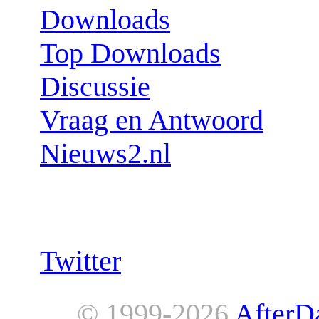
Downloads
Top Downloads
Discussie
Vraag en Antwoord
Nieuws2.nl
Follow us:
Twitter
© 1999-2026
AfterD