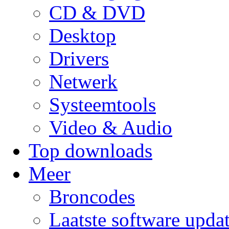
CD & DVD
Desktop
Drivers
Netwerk
Systeemtools
Video & Audio
Top downloads
Meer
Broncodes
Laatste software upda