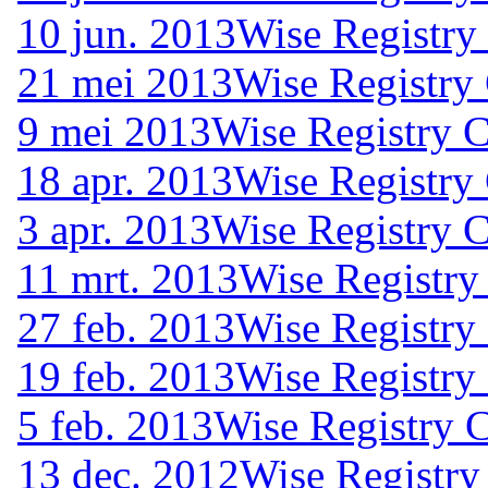
10 jun. 2013
Wise Registry
21 mei 2013
Wise Registry
9 mei 2013
Wise Registry C
18 apr. 2013
Wise Registry
3 apr. 2013
Wise Registry C
11 mrt. 2013
Wise Registry
27 feb. 2013
Wise Registry
19 feb. 2013
Wise Registry
5 feb. 2013
Wise Registry C
13 dec. 2012
Wise Registry