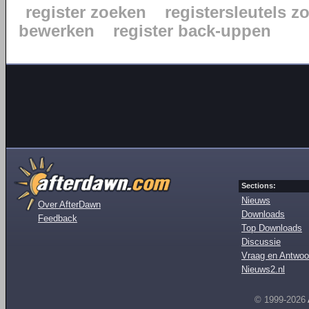
register zoeken
registersleutels z
bewerken
register back-uppen
Sections:
Nieuws
Over AfterDawn
Downloads
Feedback
Top Downloads
Discussie
Vraag en Antwoo
Nieuws2.nl
© 1999-2026