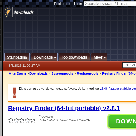
Registreren
|
Login:
Startpagina
Downloads
Top downloads
Meer
8/8/2026 11:02:27 AM
AfterDawn
>
Downloads
>
Systeemtools
>
Registertools
>
Registry Finder (64-bi
Dit is een oude versie van deze software. Je kunt ook de
v2.46 (laatste stabiele ver
Registry Finder (64-bit portable) v2.8.1
Freeware
DOW
Vista / Win10 / Win7 / Win8 / WinXP