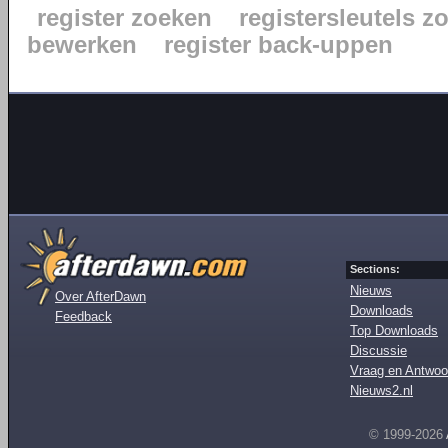
register zoeken
registersleutels z
bewerken
register back-uppen
Sections:
Nieuws
Over AfterDawn
Downloads
Feedback
Top Downloads
Discussie
Vraag en Antwoo
Nieuws2.nl
© 1999-2026