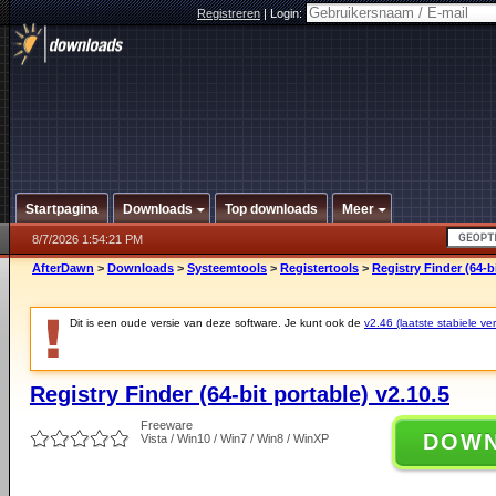
Registreren
|
Login:
Startpagina
Downloads
Top downloads
Meer
8/7/2026 1:54:21 PM
AfterDawn
>
Downloads
>
Systeemtools
>
Registertools
>
Registry Finder (64-bi
Dit is een oude versie van deze software. Je kunt ook de
v2.46 (laatste stabiele ver
Registry Finder (64-bit portable) v2.10.5
Freeware
DOW
Vista / Win10 / Win7 / Win8 / WinXP