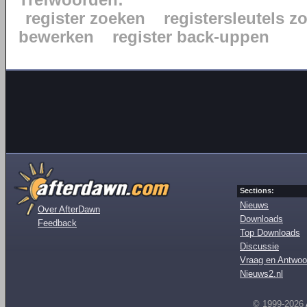
Trefwoorden:
register zoeken
registersleutels z
bewerken
register back-uppen
Sections:
Nieuws
Over AfterDawn
Downloads
Feedback
Top Downloads
Discussie
Vraag en Antwoo
Nieuws2.nl
© 1999-2026