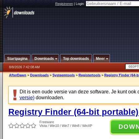
Registreren
|
Login:
Startpagina
Downloads
Top downloads
Meer
8/8/2026 7:42:08 AM
AfterDawn
>
Downloads
>
Systeemtools
>
Registertools
>
Registry Finder (64-b
Dit is een oude versie van deze software. Je kunt ook
versie)
downloaden.
Registry Finder (64-bit portable)
Freeware
DOW
Vista / Win10 / Win7 / Win8 / WinXP