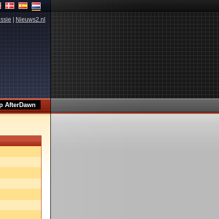
ssie
|
Nieuws2.nl