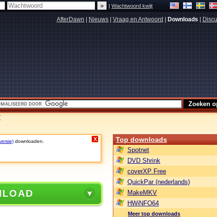
|
Wachtwoord kwijt
AfterDawn
|
Nieuws
|
Vraag en Antwoord
|
Downloads
|
Discu
7
Top downloads
X
versie)
downloaden.
Spotnet
DVD Shrink
coverXP Free
QuickPar (nederlands)
NLOAD
MakeMKV
HWiNFO64
Meer top downloads