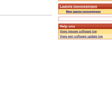
Laatste toevoegingen
Meer laatste toevoegingen
Help ons
Voeg nieuwe software toe
Voeg een software update toe