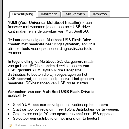
Beschrijving
Informatie
Alle versies
Reviews
YUMI (Your Universal Multiboot Installer)
is een
freeware tool waarmee je een bootable USB-drive
kunt maken en is de opvolger van MultiBootISO.
Je kunt eenvoudig een Multiboot USB Flash Drive
creëren met meerdere besturingssystemen, antivirus
utilities, tools voor opschonen, diagnostische tools
en meer.
In tegenstelling tot MultiBootISO, dat gebruik maakt
van grub om ISO-bestanden direct te booten van
USB, gebruikt YUMI syslinux om uitgepakte
distributies te booten die zijn opgeslagen op het
USB-apparaat, en indien nodig gebruikt het grub om
meerdere ISO-bestanden van USB op te starten.
Aanmaken van een MultiBoot USB Flash Drive is
makkelijk:
Start YUMI-xxx.exe en volg de instructies op het scherm.
Start de tool opnieuw om meer ISO's/Distributies toe te voegen.
Zorg ervoor dat je PC kan opstarten vanaf een USB-apparaat.
Selecteer een distributie uit het menu om te booten!
Stel een correctie voor