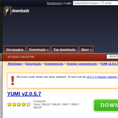
Registreren
|
Login:
Startpagina
Downloads
Top downloads
Meer
8/7/2026 2:40:03 PM
AfterDawn
>
Downloads
>
Systeemtools
>
Overige systeemtools
>
YUMI v2.0.5.
Dit is een oude versie van deze software. Je kunt ook de
v2.0.7.4 (laatste stabiele 
YUMI v2.0.5.7
Freeware
DOW
Vista / Win10 / Win2k / Win7 / Win8 /
WinXP