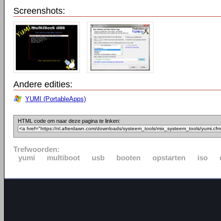
Screenshots:
Andere edities:
YUMI (PortableApps)
HTML code om naar deze pagina te linken:
Trefwoorden:
yumi
multiboot
usb
booten
opstarten
iso