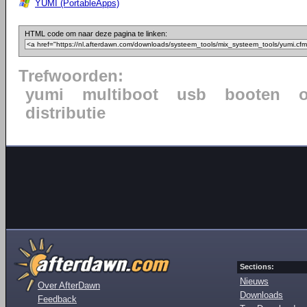
YUMI (PortableApps)
HTML code om naar deze pagina te linken:
Trefwoorden:
yumi
multiboot
usb
booten
distributie
Sections:
Nieuws
Over AfterDawn
Downloads
Feedback