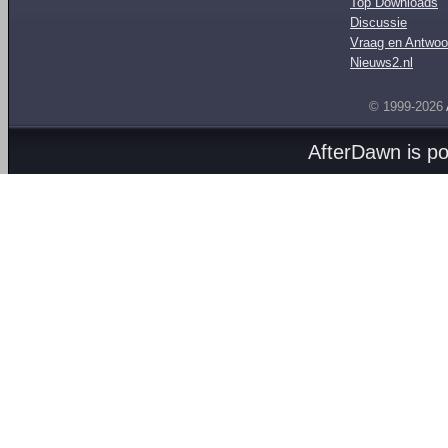
Top Downloads
Discussie
Vraag en Antwoo
Nieuws2.nl
© 1999-2026
AfterDawn is p