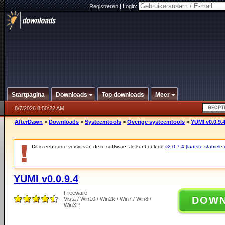
Registreren
|
Login:
Startpagina
Downloads
Top downloads
Meer
8/7/2026 8:50:22 AM
AfterDawn
>
Downloads
>
Systeemtools
>
Overige systeemtools
>
YUMI v0.0.9.
Dit is een oude versie van deze software. Je kunt ook de
v2.0.7.4 (laatste stabiele 
YUMI v0.0.9.4
Freeware
DOW
Vista / Win10 / Win2k / Win7 / Win8 /
WinXP