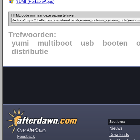
YUMI (PortableApps)
HTML code om naar deze pagina te linken:
Trefwoorden:
yumi
multiboot
usb
booten
distributie
Sections:
Nieuws
Over AfterDawn
Downloads
Feedback