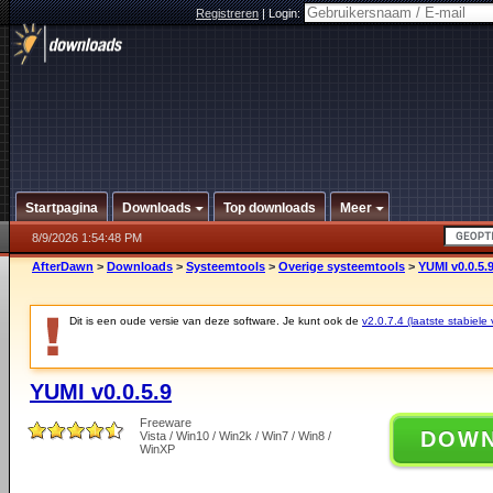
Registreren
|
Login:
Startpagina
Downloads
Top downloads
Meer
8/9/2026 1:54:48 PM
AfterDawn
>
Downloads
>
Systeemtools
>
Overige systeemtools
>
YUMI v0.0.5.
Dit is een oude versie van deze software. Je kunt ook de
v2.0.7.4 (laatste stabiele 
YUMI v0.0.5.9
Freeware
DOW
Vista / Win10 / Win2k / Win7 / Win8 /
WinXP