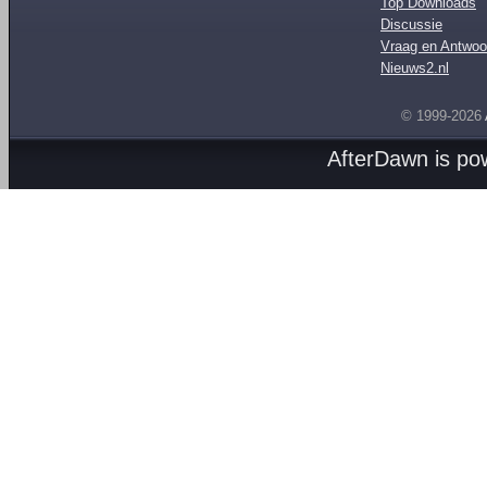
Top Downloads
Discussie
Vraag en Antwoo
Nieuws2.nl
© 1999-2026
AfterDawn is p