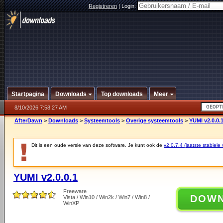
Registreren
|
Login:
Startpagina
Downloads
Top downloads
Meer
8/10/2026 7:58:27 AM
AfterDawn
>
Downloads
>
Systeemtools
>
Overige systeemtools
>
YUMI v2.0.0.
Dit is een oude versie van deze software. Je kunt ook de
v2.0.7.4 (laatste stabiele 
YUMI v2.0.0.1
Freeware
DOW
Vista / Win10 / Win2k / Win7 / Win8 /
WinXP