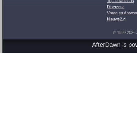
Top Downloads
Discussie
Vraag en Antwoo
Nieuws2.nl
© 1999-2026
AfterDawn is p