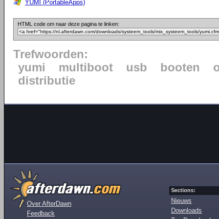
YUMI (PortableApps)
HTML code om naar deze pagina te linken:
Trefwoorden:
yumi
multiboot
usb
booten
distributie
Sections:
Nieuws
Over AfterDawn
Downloads
Feedback