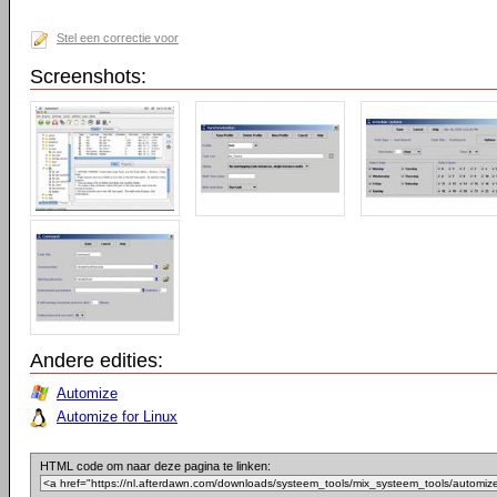
Stel een correctie voor
Screenshots:
Andere edities:
Automize
Automize for Linux
HTML code om naar deze pagina te linken: