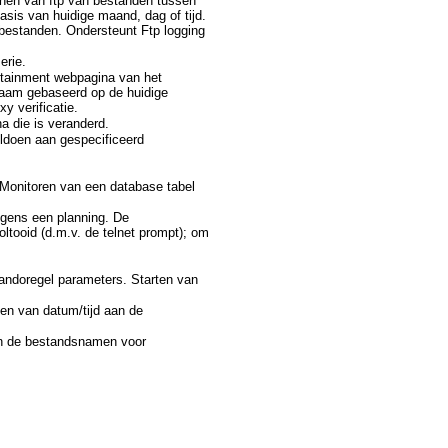
annen van ftp van bestanden tussen
is van huidige maand, dag of tijd.
e bestanden. Ondersteunt Ftp logging
erie.
ertainment webpagina van het
naam gebaseerd op de huidige
y verificatie.
 die is veranderd.
oldoen aan gespecificeerd
Monitoren van een database tabel
lgens een planning. De
tooid (d.m.v. de telnet prompt); om
ndoregel parameters. Starten van
en van datum/tijd aan de
an de bestandsnamen voor