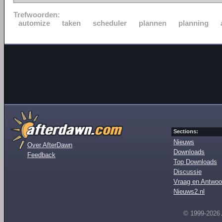
Trefwoorden:
automize
taken
scheduler
plannen
planning
Sections:
Nieuws
Over AfterDawn
Downloads
Feedback
Top Downloads
Discussie
Vraag en Antwoo
Nieuws2.nl
© 1999-2026