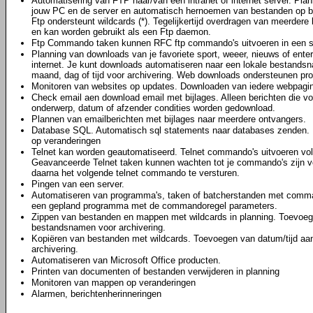
Automatisering van FTP naar/van een intranet of internet server. Pl
jouw PC en de server en automatisch hernoemen van bestanden op bas
Ftp ondersteunt wildcards (*). Tegelijkertijd overdragen van meerder
en kan worden gebruikt als een Ftp daemon.
Ftp Commando taken kunnen RFC ftp commando's uitvoeren in een s
Planning van downloads van je favoriete sport, weeer, nieuws of ent
internet. Je kunt downloads automatiseren naar een lokale bestands
maand, dag of tijd voor archivering. Web downloads ondersteunen prox
Monitoren van websites op updates. Downloaden van iedere webpagina
Check email aen download email met bijlages. Alleen berichten die v
onderwerp, datum of afzender condities worden gedownload.
Plannen van emailberichten met bijlages naar meerdere ontvangers.
Database SQL. Automatisch sql statements naar databases zenden. 
op veranderingen
Telnet kan worden geautomatiseerd. Telnet commando's uitvoeren vo
Geavanceerde Telnet taken kunnen wachten tot je commando's zijn vol
daarna het volgende telnet commando te versturen.
Pingen van een server.
Automatiseren van programma's, taken of batcherstanden met comma
een gepland programma met de commandoregel parameters.
Zippen van bestanden en mappen met wildcards in planning. Toevoeg
bestandsnamen voor archivering.
Kopiëren van bestanden met wildcards. Toevoegen van datum/tijd a
archivering.
Automatiseren van Microsoft Office producten.
Printen van documenten of bestanden verwijderen in planning
Monitoren van mappen op veranderingen
Alarmen, berichtenherinneringen