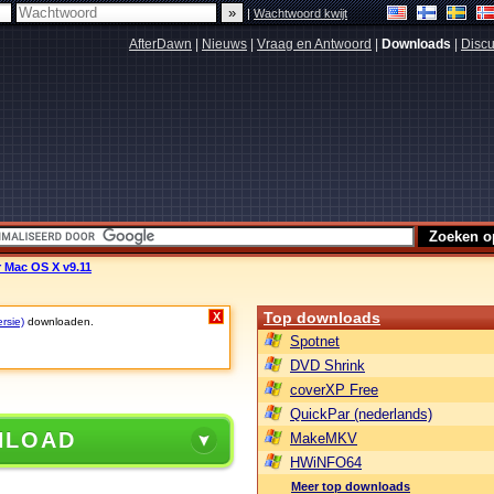
|
Wachtwoord kwijt
AfterDawn
|
Nieuws
|
Vraag en Antwoord
|
Downloads
|
Discu
 Mac OS X v9.11
Top downloads
X
rsie)
downloaden.
Spotnet
DVD Shrink
coverXP Free
QuickPar (nederlands)
NLOAD
MakeMKV
HWiNFO64
Meer top downloads