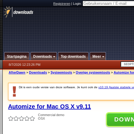
Registreren
|
Login:
Startpagina
Downloads
Top downloads
Meer
8/7/2026 12:23:26 PM
AfterDawn
>
Downloads
>
Systeemtools
>
Overige systeemtools
>
Automize for
Dit is een oude versie van deze software. Je kunt ook de
v10.19 (laatste stabiele ve
Automize for Mac OS X v9.11
Commercial demo
DOW
OSX