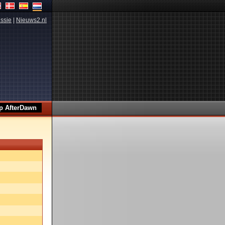
ssie
|
Nieuws2.nl