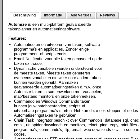
Beschrijving
Informatie
Alle versies
Reviews
Automize
is een multi-platform geavanceerde
takenplanner en automatiseringsoftware.
Features:
Automatiseren en uitvoeren van taken, software
programma's en applicaties. Zonder enige
programmeer- of scriptkennis.
Email Notificatie voor alle taken gebaseerd op de
taken exit-code.
Dynamische variabelen worden ondersteund voor
de meeste taken. Meeste taken genereren
eveneens variabelen die weer door andere taken
kunnen worden gebruikt. Aanmaken
geavanceerde automatiseringstaken d.m.v. onze
Automize taken in samenwerking met variabelen,
map/bestand monitors en onze takenreeksen.
Commando en Windows Commando taken
kunnen jouw batchbestanden, scripts of
uitvoerbare programma's starten. Het kan deze ook stoppen of codes
Automatiseringstaken te gebruiken.
Chain Task Integrator beschikt over Commando's, database sql, che
email, url spider downloads en monitors, telnet, ping, copy, print files
programma's, commando's, ftp, email, web downloads etc.. in serie me
codes.