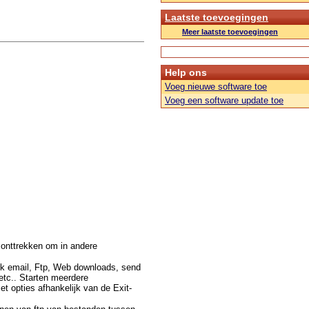
Laatste toevoegingen
Meer laatste toevoegingen
Help ons
Voeg nieuwe software toe
Voeg een software update toe
 onttrekken om in andere
ck email, Ftp, Web downloads, send
 etc.. Starten meerdere
t opties afhankelijk van de Exit-