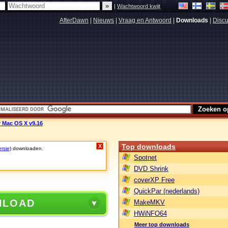
|
Wachtwoord kwijt
AfterDawn
|
Nieuws
|
Vraag en Antwoord
|
Downloads
|
Discu
 Mac OS X v9.16
Top downloads
X
rsie)
downloaden.
Spotnet
DVD Shrink
coverXP Free
QuickPar (nederlands)
NLOAD
MakeMKV
HWiNFO64
Meer top downloads