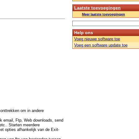
Laatste toevoegingen
Meer laatste toevoegingen
Help ons
Voeg nieuwe software toe
Voeg een software update toe
 onttrekken om in andere
ck email, Ftp, Web downloads, send
 etc.. Starten meerdere
t opties afhankelijk van de Exit-