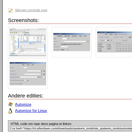
Stel een correctie voor
Screenshots:
Andere edities:
Automize
Automize for Linux
HTML code om naar deze pagina te linken: