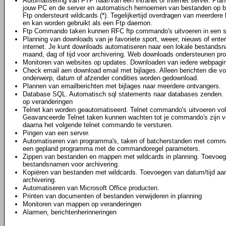
Automatisering van FTP naar/van een intranet of internet server. Pl
jouw PC en de server en automatisch hernoemen van bestanden op bas
Ftp ondersteunt wildcards (*). Tegelijkertijd overdragen van meerder
en kan worden gebruikt als een Ftp daemon.
Ftp Commando taken kunnen RFC ftp commando's uitvoeren in een s
Planning van downloads van je favoriete sport, weeer, nieuws of ent
internet. Je kunt downloads automatiseren naar een lokale bestands
maand, dag of tijd voor archivering. Web downloads ondersteunen prox
Monitoren van websites op updates. Downloaden van iedere webpagina
Check email aen download email met bijlages. Alleen berichten die v
onderwerp, datum of afzender condities worden gedownload.
Plannen van emailberichten met bijlages naar meerdere ontvangers.
Database SQL. Automatisch sql statements naar databases zenden. 
op veranderingen
Telnet kan worden geautomatiseerd. Telnet commando's uitvoeren vo
Geavanceerde Telnet taken kunnen wachten tot je commando's zijn vol
daarna het volgende telnet commando te versturen.
Pingen van een server.
Automatiseren van programma's, taken of batcherstanden met comma
een gepland programma met de commandoregel parameters.
Zippen van bestanden en mappen met wildcards in planning. Toevoeg
bestandsnamen voor archivering.
Kopiëren van bestanden met wildcards. Toevoegen van datum/tijd a
archivering.
Automatiseren van Microsoft Office producten.
Printen van documenten of bestanden verwijderen in planning
Monitoren van mappen op veranderingen
Alarmen, berichtenherinneringen