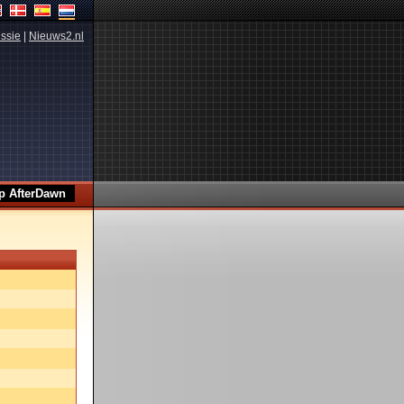
ssie
|
Nieuws2.nl