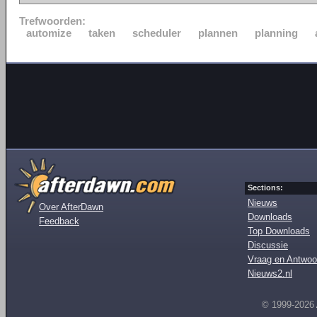
Trefwoorden:
automize
taken
scheduler
plannen
planning
Sections:
Nieuws
Over AfterDawn
Downloads
Feedback
Top Downloads
Discussie
Vraag en Antwoo
Nieuws2.nl
© 1999-2026