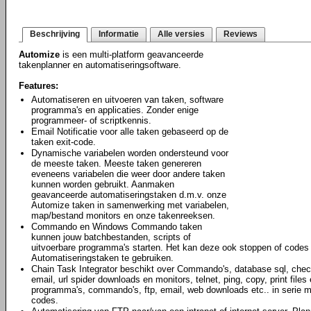
Beschrijving
Informatie
Alle versies
Reviews
Automize
is een multi-platform geavanceerde
takenplanner en automatiseringsoftware.
Features:
Automatiseren en uitvoeren van taken, software
programma's en applicaties. Zonder enige
programmeer- of scriptkennis.
Email Notificatie voor alle taken gebaseerd op de
taken exit-code.
Dynamische variabelen worden ondersteund voor
de meeste taken. Meeste taken genereren
eveneens variabelen die weer door andere taken
kunnen worden gebruikt. Aanmaken
geavanceerde automatiseringstaken d.m.v. onze
Automize taken in samenwerking met variabelen,
map/bestand monitors en onze takenreeksen.
Commando en Windows Commando taken
kunnen jouw batchbestanden, scripts of
uitvoerbare programma's starten. Het kan deze ook stoppen of codes
Automatiseringstaken te gebruiken.
Chain Task Integrator beschikt over Commando's, database sql, che
email, url spider downloads en monitors, telnet, ping, copy, print files
programma's, commando's, ftp, email, web downloads etc.. in serie me
codes.