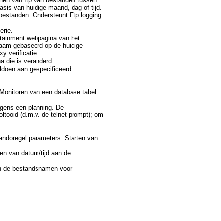
annen van ftp van bestanden tussen
is van huidige maand, dag of tijd.
e bestanden. Ondersteunt Ftp logging
erie.
ertainment webpagina van het
naam gebaseerd op de huidige
y verificatie.
 die is veranderd.
oldoen aan gespecificeerd
Monitoren van een database tabel
lgens een planning. De
tooid (d.m.v. de telnet prompt); om
ndoregel parameters. Starten van
en van datum/tijd aan de
an de bestandsnamen voor