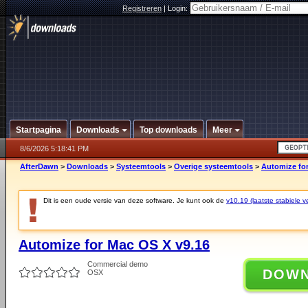
Registreren
|
Login:
Startpagina
Downloads
Top downloads
Meer
8/6/2026 5:18:41 PM
AfterDawn
>
Downloads
>
Systeemtools
>
Overige systeemtools
>
Automize for
Dit is een oude versie van deze software. Je kunt ook de
v10.19 (laatste stabiele ve
Automize for Mac OS X v9.16
Commercial demo
DOW
OSX