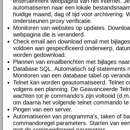
entertainment webpagina van het internet. J
automatiseren naar een lokale bestandsnaa
huidige maand, dag of tijd voor archivering.
ondersteunen proxy verificatie.
Monitoren van websites op updates. Downloa
webpagina die is veranderd.
Check email aen download email met bijlages.
voldoen aan gespecificeerd onderwerp, datum
worden gedownload.
Plannen van emailberichten met bijlages naa
Database SQL. Automatisch sql statements 
Monitoren van een database tabel op verand
Telnet kan worden geautomatiseerd. Telnet 
volgens een planning. De Geavanceerde Teln
wachten tot je commando's zijn voltooid (d.m.
om daarna het volgende telnet commando te 
Pingen van een server.
Automatiseren van programma's, taken of b
commandoregel parameters. Starten van ee
met de commandoregel parameters.