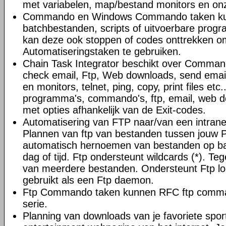
met variabelen, map/bestand monitors en on
Commando en Windows Commando taken ku
batchbestanden, scripts of uitvoerbare progr
kan deze ook stoppen of codes onttrekken o
Automatiseringstaken te gebruiken.
Chain Task Integrator beschikt over Command
check email, Ftp, Web downloads, send email
en monitors, telnet, ping, copy, print files et
programma's, commando's, ftp, email, web do
met opties afhankelijk van de Exit-codes.
Automatisering van FTP naar/van een intranet 
Plannen van ftp van bestanden tussen jouw 
automatisch hernoemen van bestanden op ba
dag of tijd. Ftp ondersteunt wildcards (*). Teg
van meerdere bestanden. Ondersteunt Ftp l
gebruikt als een Ftp daemon.
Ftp Commando taken kunnen RFC ftp comman
serie.
Planning van downloads van je favoriete spor