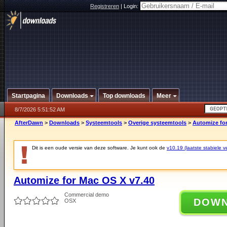
Registreren
|
Login:
Startpagina
Downloads
Top downloads
Meer
8/7/2026 5:51:52 AM
AfterDawn
>
Downloads
>
Systeemtools
>
Overige systeemtools
>
Automize for
Dit is een oude versie van deze software. Je kunt ook de
v10.19 (laatste stabiele ve
Automize for Mac OS X v7.40
Commercial demo
DOW
OSX