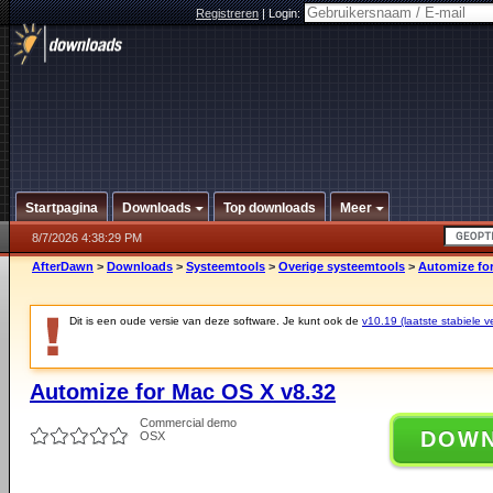
Registreren
|
Login:
Startpagina
Downloads
Top downloads
Meer
8/7/2026 4:38:29 PM
AfterDawn
>
Downloads
>
Systeemtools
>
Overige systeemtools
>
Automize for
Dit is een oude versie van deze software. Je kunt ook de
v10.19 (laatste stabiele ve
Automize for Mac OS X v8.32
Commercial demo
DOW
OSX