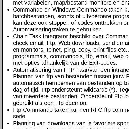
met variabelen, map/bestand monitors en on
Commando en Windows Commando taken ku
batchbestanden, scripts of uitvoerbare progr
kan deze ook stoppen of codes onttrekken o
Automatiseringstaken te gebruiken.
Chain Task Integrator beschikt over Command
check email, Ftp, Web downloads, send email
en monitors, telnet, ping, copy, print files et
programma's, commando's, ftp, email, web do
met opties afhankelijk van de Exit-codes.
Automatisering van FTP naar/van een intranet 
Plannen van ftp van bestanden tussen jouw 
automatisch hernoemen van bestanden op ba
dag of tijd. Ftp ondersteunt wildcards (*). Teg
van meerdere bestanden. Ondersteunt Ftp l
gebruikt als een Ftp daemon.
Ftp Commando taken kunnen RFC ftp comman
serie.
Planning van downloads van je favoriete spor