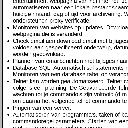
entertainment webpagina van het internet. J
automatiseren naar een lokale bestandsnaa
huidige maand, dag of tijd voor archivering.
ondersteunen proxy verificatie.
Monitoren van websites op updates. Downloa
webpagina die is veranderd.
Check email aen download email met bijlages.
voldoen aan gespecificeerd onderwerp, datum
worden gedownload.
Plannen van emailberichten met bijlages naa
Database SQL. Automatisch sql statements 
Monitoren van een database tabel op verand
Telnet kan worden geautomatiseerd. Telnet 
volgens een planning. De Geavanceerde Teln
wachten tot je commando's zijn voltooid (d.m.
om daarna het volgende telnet commando te 
Pingen van een server.
Automatiseren van programma's, taken of b
commandoregel parameters. Starten van ee
met de commandoregel parameters.