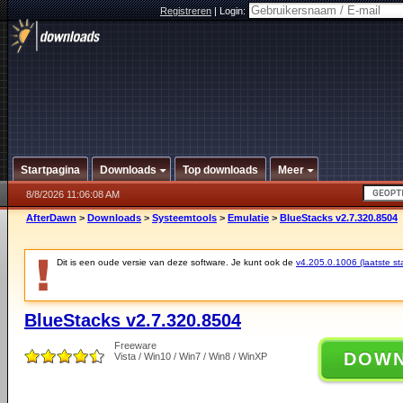
Registreren
|
Login:
Startpagina
Downloads
Top downloads
Meer
8/8/2026 11:06:08 AM
AfterDawn
>
Downloads
>
Systeemtools
>
Emulatie
>
BlueStacks v2.7.320.8504
Dit is een oude versie van deze software. Je kunt ook de
v4.205.0.1006 (laatste sta
BlueStacks v2.7.320.8504
Freeware
DOW
Vista / Win10 / Win7 / Win8 / WinXP