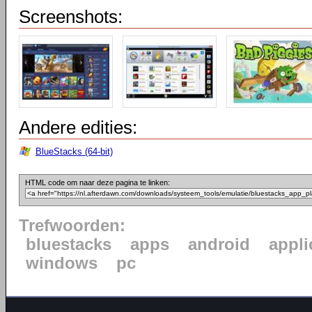
Screenshots:
Andere edities:
BlueStacks (64-bit)
HTML code om naar deze pagina te linken:
Trefwoorden:
bluestacks
apps
android
appli
windows
pc