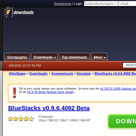
Registreren
|
Login:
Startpagina
Downloads
Top downloads
Meer
8/8/2026 10:47:45 PM
AfterDawn
>
Downloads
>
Systeemtools
>
Emulatie
>
BlueStacks v0.9.6.4092 Be
Dit is een oude versie van deze software. Je kunt ook de
v4.205.0.1006 (laatste sta
of de
v0.9.30 Beta (laatste beta versie)
.
BlueStacks v0.9.6.4092 Beta
Freeware
DOW
Vista / Win10 / Win7 / Win8 / WinXP