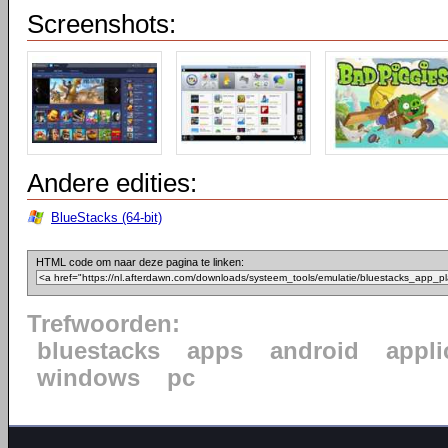
Screenshots:
Andere edities:
BlueStacks (64-bit)
HTML code om naar deze pagina te linken:
Trefwoorden:
bluestacks
apps
android
appli
windows
pc