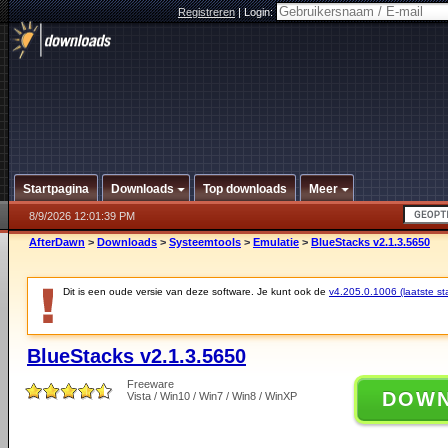
Registreren
|
Login:
Startpagina
Downloads
Top downloads
Meer
8/9/2026 12:01:39 PM
AfterDawn
>
Downloads
>
Systeemtools
>
Emulatie
>
BlueStacks v2.1.3.5650
Dit is een oude versie van deze software. Je kunt ook de
v4.205.0.1006 (laatste sta
BlueStacks v2.1.3.5650
Freeware
DOW
Vista / Win10 / Win7 / Win8 / WinXP