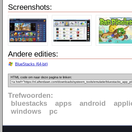
Screenshots:
Andere edities:
BlueStacks (64-bit)
HTML code om naar deze pagina te linken:
Trefwoorden:
bluestacks
apps
android
appli
windows
pc