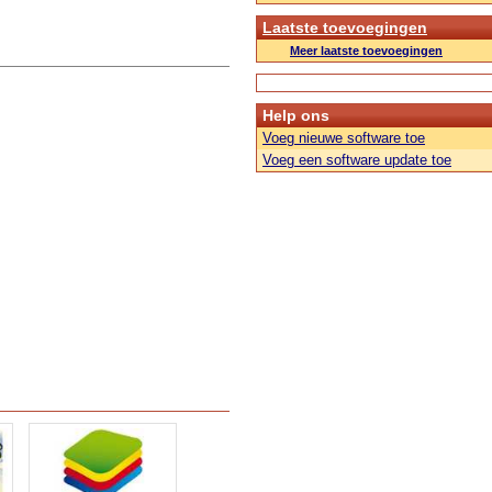
Laatste toevoegingen
Meer laatste toevoegingen
Help ons
Voeg nieuwe software toe
Voeg een software update toe