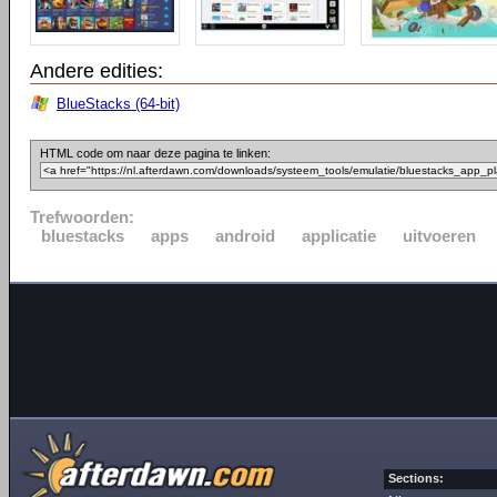
Andere edities:
BlueStacks (64-bit)
HTML code om naar deze pagina te linken:
Trefwoorden:
bluestacks
apps
android
applicatie
uitvoeren
Sections: