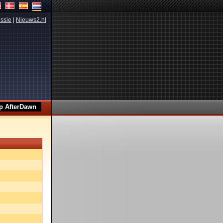
ssie
|
Nieuws2.nl