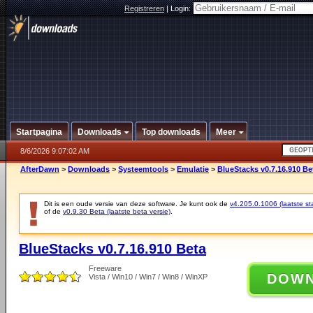
Registreren
|
Login:
Startpagina
Downloads
Top downloads
Meer
8/6/2026 9:07:02 AM
AfterDawn
>
Downloads
>
Systeemtools
>
Emulatie
>
BlueStacks v0.7.16.910 Be
Dit is een oude versie van deze software. Je kunt ook de
v4.205.0.1006 (laatste sta
of de
v0.9.30 Beta (laatste beta versie)
.
BlueStacks v0.7.16.910 Beta
Freeware
DOW
Vista / Win10 / Win7 / Win8 / WinXP