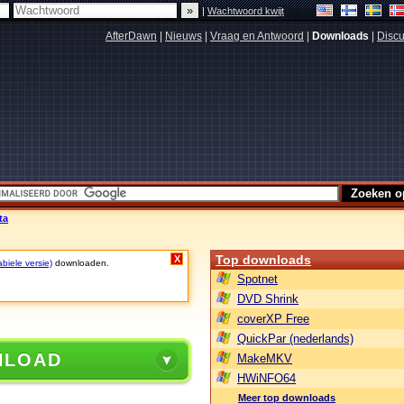
|
Wachtwoord kwijt
AfterDawn
|
Nieuws
|
Vraag en Antwoord
|
Downloads
|
Discu
ta
Top downloads
X
biele versie)
downloaden.
Spotnet
DVD Shrink
coverXP Free
QuickPar (nederlands)
NLOAD
MakeMKV
HWiNFO64
Meer top downloads