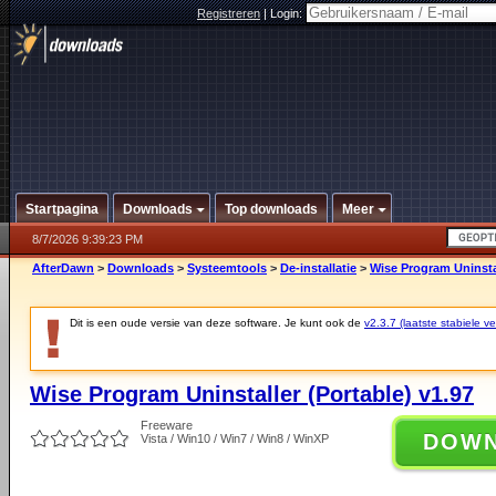
Registreren
|
Login:
Startpagina
Downloads
Top downloads
Meer
8/7/2026 9:39:23 PM
AfterDawn
>
Downloads
>
Systeemtools
>
De-installatie
>
Wise Program Uninstal
Dit is een oude versie van deze software. Je kunt ook de
v2.3.7 (laatste stabiele ve
Wise Program Uninstaller (Portable) v1.97
Freeware
DOW
Vista / Win10 / Win7 / Win8 / WinXP