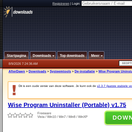
Registreren
|
Login:
Startpagina
Downloads
Top downloads
Meer
8/9/2026 7:24:36 AM
AfterDawn
>
Downloads
>
Systeemtools
>
De-installatie
>
Wise Program Uninstal
Dit is een oude versie van deze software. Je kunt ook de
v2.3.7 (laatste stabiele ve
Wise Program Uninstaller (Portable) v1.75
Freeware
DOW
Vista / Win10 / Win7 / Win8 / WinXP