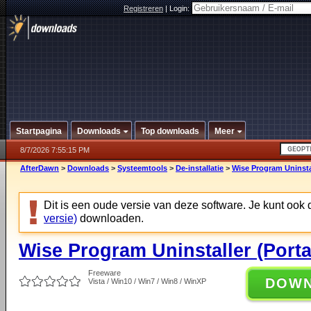
Registreren
|
Login:
Startpagina
Downloads
Top downloads
Meer
8/7/2026 7:55:15 PM
AfterDawn
>
Downloads
>
Systeemtools
>
De-installatie
>
Wise Program Uninstal
Dit is een oude versie van deze software. Je kunt ook
versie)
downloaden.
Wise Program Uninstaller (Porta
Freeware
DOW
Vista / Win10 / Win7 / Win8 / WinXP