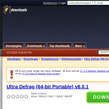
Registreren
|
Login:
Startpagina
Downloads
Top downloads
Meer
8/7/2026 5:08:20 PM
AfterDawn
>
Downloads
>
Systeemtools
>
Defragmentatie
>
Ultra Defrag (64-bit
Dit is een oude versie van deze software. Je kunt ook de
v7.1.3 (laatste stabiele ve
of de
v7.0.0 beta 6 (laatste beta versie)
.
Ultra Defrag (64-bit Portable) v6.0.1
Open source
DOW
Vista / Win10 / Win7 / Win8 / WinXP