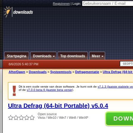
Registreren
|
Login:
Startpagina
Downloads
Top downloads
Meer
8/6/2026 5:40:37 PM
AfterDawn
>
Downloads
>
Systeemtools
>
Defragmentatie
>
Ultra Defrag (64-bit
Dit is een oude versie van deze software. Je kunt ook de
v7.1.3 (laatste stabiele ve
of de
v7.0.0 beta 6 (laatste beta versie)
.
Ultra Defrag (64-bit Portable) v5.0.4
Open source
DOW
Vista / Win10 / Win7 / Win8 / WinXP