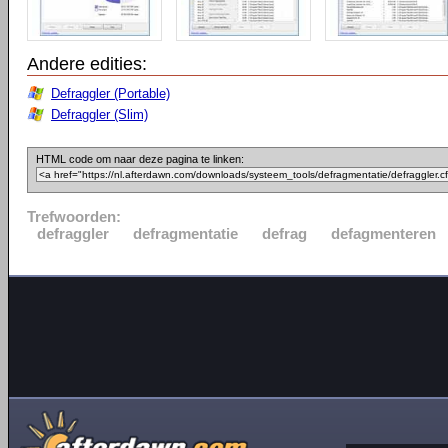
Andere edities:
Defraggler (Portable)
Defraggler (Slim)
HTML code om naar deze pagina te linken:
Trefwoorden:
defraggler
defragmentatie
defrag
defagmenteren