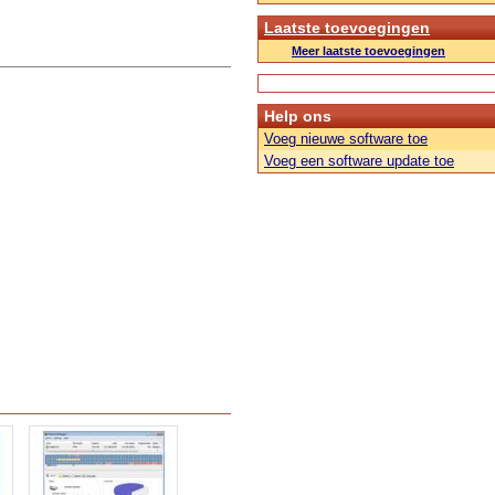
Laatste toevoegingen
Meer laatste toevoegingen
Help ons
Voeg nieuwe software toe
Voeg een software update toe