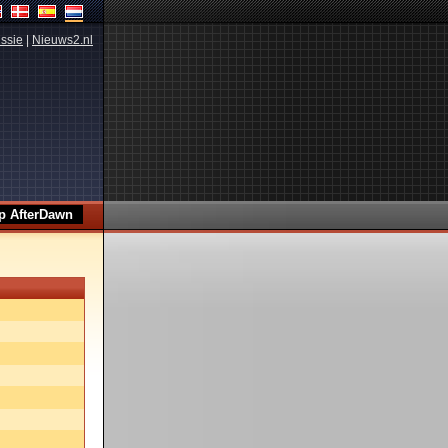
ssie
|
Nieuws2.nl