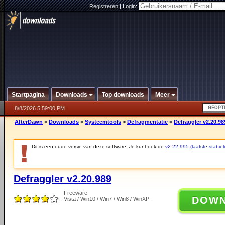
Registreren
|
Login:
Startpagina
Downloads
Top downloads
Meer
8/8/2026 5:59:00 PM
AfterDawn
>
Downloads
>
Systeemtools
>
Defragmentatie
>
Defraggler v2.20.98
Dit is een oude versie van deze software. Je kunt ook de
v2.22.995 (laatste stabiel
Defraggler v2.20.989
Freeware
DOW
Vista / Win10 / Win7 / Win8 / WinXP