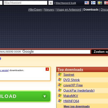
|
Wachtwoord kwijt
AfterDawn
|
Nieuws
|
Vraag en Antwoord
|
Downloads
|
Discu
9
Top downloads
X
e versie)
downloaden.
Spotnet
DVD Shrink
coverXP Free
QuickPar (nederlands)
NLOAD
MakeMKV
HWiNFO64
Meer top downloads