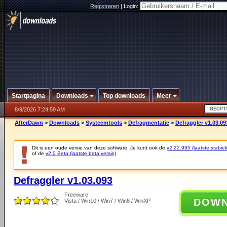
Registreren
|
Login:
Startpagina
Downloads
Top downloads
Meer
8/9/2026 7:24:59 AM
AfterDawn
>
Downloads
>
Systeemtools
>
Defragmentatie
>
Defraggler v1.03.09
Dit is een oude versie van deze software. Je kunt ook de
v2.22.995 (laatste stabiel
of de
v2.0 Beta (laatste beta versie)
.
Defraggler v1.03.093
Freeware
DOW
Vista / Win10 / Win7 / Win8 / WinXP