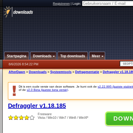
Registreren
|
Login:
Startpagina
Downloads
Top downloads
Meer
8/6/2026 8:54:22 PM
AfterDawn
>
Downloads
>
Systeemtools
>
Defragmentatie
>
Defraggler v1.18.18
Dit is een oude versie van deze software. Je kunt ook de
v2.22.995 (laatste stabiel
of de
v2.0 Beta (laatste beta versie)
.
Defraggler v1.18.185
Freeware
DOW
Vista / Win10 / Win7 / Win8 / WinXP