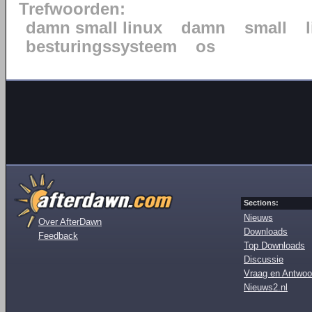
Trefwoorden:
damn small linux
damn
small
besturingssysteem
os
Sections:
Nieuws
Over AfterDawn
Downloads
Feedback
Top Downloads
Discussie
Vraag en Antwoo
Nieuws2.nl