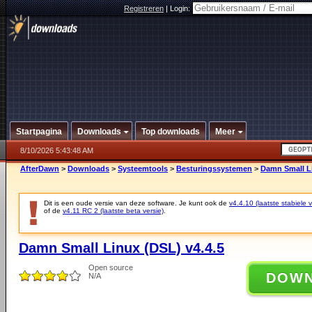
Registreren
|
Login:
Startpagina
Downloads
Top downloads
Meer
8/10/2026 5:43:48 AM
AfterDawn
>
Downloads
>
Systeemtools
>
Besturingssystemen
>
Damn Small Li
Dit is een oude versie van deze software. Je kunt ook de
v4.4.10 (laatste stabiele v
of de
v4.11 RC 2 (laatste beta versie)
.
Damn Small Linux (DSL) v4.4.5
Open source
DOW
N/A