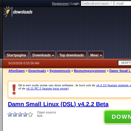
Registreren
|
Login:
Startpagina
Downloads
Top downloads
Meer
8/10/2026 6:53:56 AM
AfterDawn
>
Downloads
>
Systeemtools
>
Besturingssystemen
>
Damn Small Li
Dit is een oude versie van deze software. Je kunt ook de
v4.4.10 (laatste stabiele v
of de
v4.11 RC 2 (laatste beta versie)
.
Damn Small Linux (DSL) v4.2.2 Beta
Open source
DOW
N/A