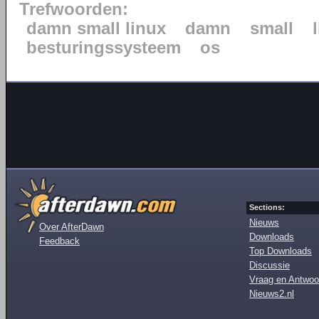
Trefwoorden:
damn small linux
damn
small
besturingssysteem
os
Sections:
Nieuws
Over AfterDawn
Downloads
Feedback
Top Downloads
Discussie
Vraag en Antwoo
Nieuws2.nl