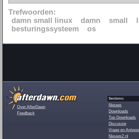
Trefwoorden:
damn small linux
damn
small
besturingssysteem
os
Sections:
Nieuws
Over AfterDawn
Downloads
Feedback
Top Downloads
Discussie
Vraag en Antwoo
Nieuws2.nl