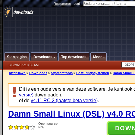
Registreren
|
Login:
Startpagina
Downloads
Top downloads
Meer
8/6/2026 5:10:56 AM
AfterDawn
>
Downloads
>
Systeemtools
>
Besturingssystemen
>
Damn Small L
Dit is een oude versie van deze software. Je kunt ook
versie)
downloaden.
of de
v4.11 RC 2 (laatste beta versie)
.
Damn Small Linux (DSL) v4.0 R
Open source
DOW
N/A