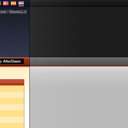
ssie
|
Nieuws2.nl