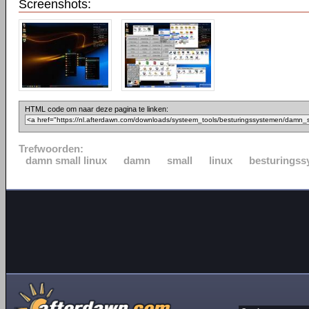
Screenshots:
HTML code om naar deze pagina te linken:
Trefwoorden:
damn small linux
damn
small
linux
besturingss