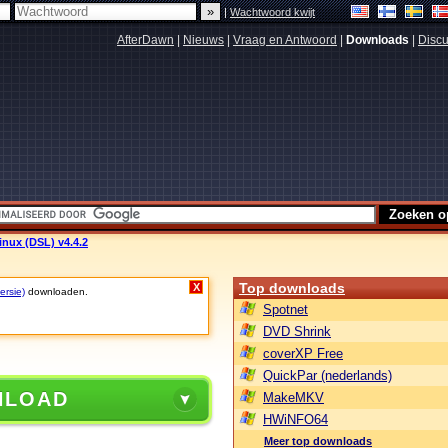
|
Wachtwoord kwijt
AfterDawn
|
Nieuws
|
Vraag en Antwoord
|
Downloads
|
Discu
nux (DSL) v4.4.2
Top downloads
X
ersie)
downloaden.
Spotnet
DVD Shrink
coverXP Free
QuickPar (nederlands)
NLOAD
MakeMKV
HWiNFO64
Meer top downloads