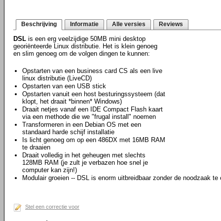
Beschrijving
Informatie
Alle versies
Reviews
DSL
is een erg veelzijdige 50MB mini desktop
georiënteerde Linux distributie. Het is klein genoeg
en slim genoeg om de volgen dingen te kunnen:
Opstarten van een business card CS als een live
linux distributie (LiveCD)
Opstarten van een USB stick
Opstarten vanuit een host besturingssysteem (dat
klopt, het draait *binnen* Windows)
Draait netjes vanaf een IDE Compact Flash kaart
via een methode die we "frugal install" noemen
Transformeren in een Debian OS met een
standaard harde schijf installatie
Is licht genoeg om op een 486DX met 16MB RAM
te draaien
Draait volledig in het geheugen met slechts
128MB RAM (je zult je verbazen hoe snel je
computer kan zijn!)
Modulair groeien -- DSL is enorm uitbreidbaar zonder de noodzaak te
Stel een correctie voor