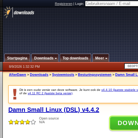
Registreren
|
Login:
Startpagina
Downloads
Top downloads
Meer
8/9/2026 1:32:32 PM
AfterDawn
>
Downloads
>
Systeemtools
>
Besturingssystemen
>
Damn Small Li
Dit is een oude versie van deze software. Je kunt ook de
v4.4.10 (laatste stabiele v
of de
v4.11 RC 2 (laatste beta versie)
.
Damn Small Linux (DSL) v4.4.2
Open source
DOW
N/A