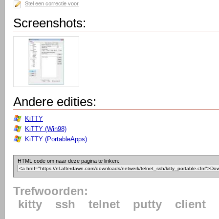
Stel een correctie voor
Screenshots:
Andere edities:
KiTTY
KiTTY (Win98)
KiTTY (PortableApps)
HTML code om naar deze pagina te linken:
Trefwoorden:
kitty
ssh
telnet
putty
client