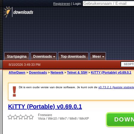
Registreren
|
Login:
Startpagina
Downloads
Top downloads
Meer
8/10/2026 3:49:33 PM
AfterDawn
>
Downloads
>
Netwerk
>
Telnet & SSH
>
KiTTY (Portable) v0.69.0.1
Dit is een oude versie van deze software. Je kunt ook de
v0.73.2.1 (laatste stabiele
KiTTY (Portable) v0.69.0.1
Freeware
DOW
Vista / Win10 / Win7 / Win8 / WinXP