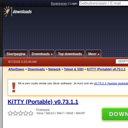
Registreren
|
Login:
Startpagina
Downloads
Top downloads
Meer
8/7/2026 5:53:49 AM
AfterDawn
>
Downloads
>
Netwerk
>
Telnet & SSH
>
KiTTY (Portable) v0.73.1.1
Dit is een oude versie van deze software. Je kunt ook de
v0.73.2.1 (laatste stabiele
KiTTY (Portable) v0.73.1.1
Freeware
DOW
Vista / Win10 / Win7 / Win8 / WinXP