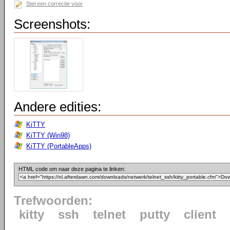
Stel een correctie voor
Screenshots:
Andere edities:
KiTTY
KiTTY (Win98)
KiTTY (PortableApps)
HTML code om naar deze pagina te linken:
Trefwoorden:
kitty
ssh
telnet
putty
client