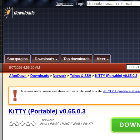
Registreren
|
Login:
Startpagina
Downloads
Top downloads
Meer
8/7/2026 4:58:20 AM
AfterDawn
>
Downloads
>
Netwerk
>
Telnet & SSH
>
KiTTY (Portable) v0.65.0.3
Dit is een oude versie van deze software. Je kunt ook de
v0.73.2.1 (laatste stabiele
KiTTY (Portable) v0.65.0.3
Freeware
DOW
Vista / Win10 / Win7 / Win8 / WinXP