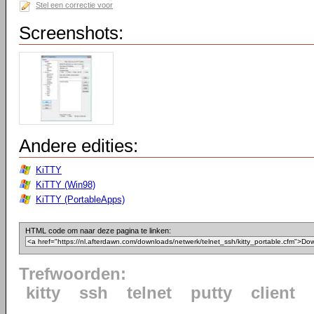
Stel een correctie voor
Screenshots:
Andere edities:
KiTTY
KiTTY (Win98)
KiTTY (PortableApps)
HTML code om naar deze pagina te linken:
Trefwoorden:
kitty
ssh
telnet
putty
client