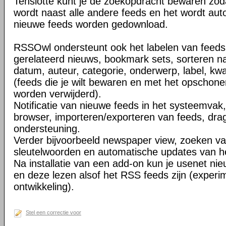
Tenslotte kunt je de zoekopdracht bewaren zod
wordt naast alle andere feeds en het wordt aut
nieuwe feeds worden gedownload.
RSSOwl ondersteunt ook het labelen van feeds
gerelateerd nieuws, bookmark sets, sorteren naa
datum, auteur, categorie, onderwerp, label, kwali
(feeds die je wilt bewaren en met het opschone
worden verwijderd).
Notificatie van nieuwe feeds in het systeemvak,
browser, importeren/exporteren van feeds, dra
ondersteuning.
Verder bijvoorbeeld newspaper view, zoeken va
sleutelwoorden en automatische updates van 
Na installatie van een add-on kun je usenet n
en deze lezen alsof het RSS feeds zijn (experi
ontwikkeling).
Stel een correctie voor