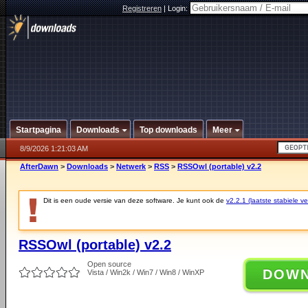
Registreren
|
Login:
Startpagina
Downloads
Top downloads
Meer
8/9/2026 1:21:03 AM
AfterDawn
>
Downloads
>
Netwerk
>
RSS
>
RSSOwl (portable) v2.2
Dit is een oude versie van deze software. Je kunt ook de
v2.2.1 (laatste stabiele ve
RSSOwl (portable) v2.2
Open source
DOW
Vista / Win2k / Win7 / Win8 / WinXP