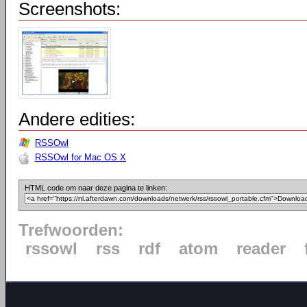
Screenshots:
Andere edities:
RSSOwl
RSSOwl for Mac OS X
HTML code om naar deze pagina te linken:
Trefwoorden:
rssowl
rss
rdf
atom
reader