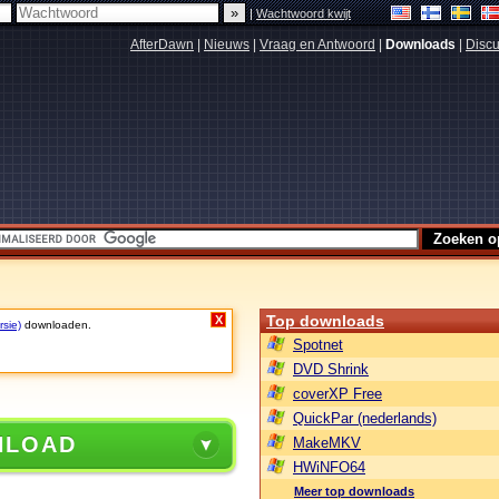
|
Wachtwoord kwijt
AfterDawn
|
Nieuws
|
Vraag en Antwoord
|
Downloads
|
Discu
Top downloads
X
rsie)
downloaden.
Spotnet
DVD Shrink
coverXP Free
QuickPar (nederlands)
NLOAD
MakeMKV
HWiNFO64
Meer top downloads