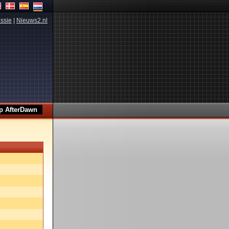
ssie
|
Nieuws2.nl