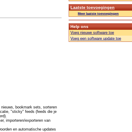
Laatste toevoegingen
Meer laatste toevoegingen
Help ons
Voeg nieuwe software toe
Voeg een software update toe
 nieuws, bookmark sets, sorteren
catie, "sticky" feeds (feeds die je
rd).
ser, importeren/exporteren van
lwoorden en automatische updates