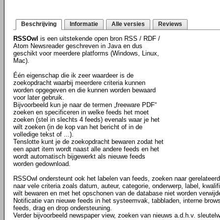
Beschrijving
Informatie
Alle versies
Reviews
RSSOwl
is een uitstekende open bron RSS / RDF /
Atom Newsreader geschreven in Java en dus
geschikt voor meerdere platforms (Windows, Linux,
Mac).
Één eigenschap die ik zeer waardeer is de
zoekopdracht waarbij meerdere criteria kunnen
worden opgegeven en die kunnen worden bewaard
voor later gebruik.
Bijvoorbeeld kun je naar de termen „freeware PDF“
zoeken en specificeren in welke feeds het moet
zoeken (stel in slechts 4 feeds) evenals waar je het
wilt zoeken (in de kop van het bericht of in de
volledige tekst of ...).
Tenslotte kunt je de zoekopdracht bewaren zodat het
een apart item wordt naast alle andere feeds en het
wordt automatisch bijgewerkt als nieuwe feeds
worden gedownload.
RSSOwl ondersteunt ook het labelen van feeds, zoeken naar gerelateerd
naar vele criteria zoals datum, auteur, categorie, onderwerp, label, kwalifi
wilt bewaren en met het opschonen van de database niet worden verwijde
Notificatie van nieuwe feeds in het systeemvak, tabbladen, interne brow
feeds, drag en drop ondersteuning.
Verder bijvoorbeeld newspaper view, zoeken van nieuws a.d.h.v. sleute