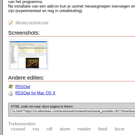
van het programma.
Na installatie van een add-on kun je usenet nieuwsgroepen toevoegen e
zijn (experimenteel en nog in ontwikkeling).
Stel een correctie voor
Screenshots:
Andere edities:
RSSOwl
RSSOwl for Mac OS X
HTML code om naar deze pagina te linken:
Trefwoorden:
rssowl
rss
rdf
atom
reader
feed
lezer