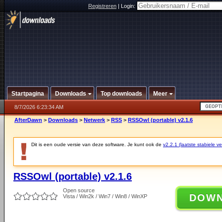
Registreren
|
Login:
Startpagina
Downloads
Top downloads
Meer
8/7/2026 6:23:34 AM
AfterDawn
>
Downloads
>
Netwerk
>
RSS
>
RSSOwl (portable) v2.1.6
Dit is een oude versie van deze software. Je kunt ook de
v2.2.1 (laatste stabiele ve
RSSOwl (portable) v2.1.6
Open source
DOW
Vista / Win2k / Win7 / Win8 / WinXP