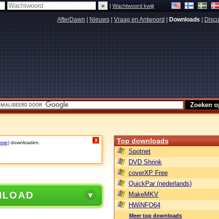
|
Wachtwoord kwijt
AfterDawn
|
Nieuws
|
Vraag en Antwoord
|
Downloads
|
Discu
Top downloads
X
rsie)
downloaden.
Spotnet
DVD Shrink
coverXP Free
QuickPar (nederlands)
NLOAD
MakeMKV
HWiNFO64
Meer top downloads