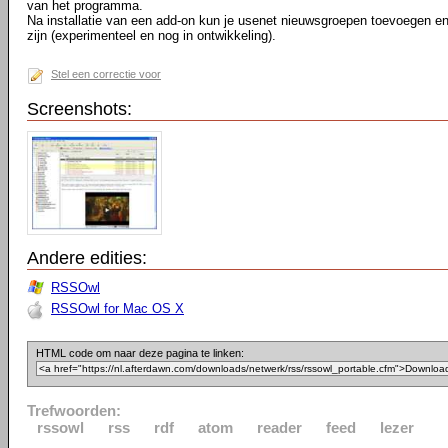
van het programma.
Na installatie van een add-on kun je usenet nieuwsgroepen toevoegen e
zijn (experimenteel en nog in ontwikkeling).
Stel een correctie voor
Screenshots:
Andere edities:
RSSOwl
RSSOwl for Mac OS X
HTML code om naar deze pagina te linken:
Trefwoorden:
rssowl
rss
rdf
atom
reader
feed
lezer