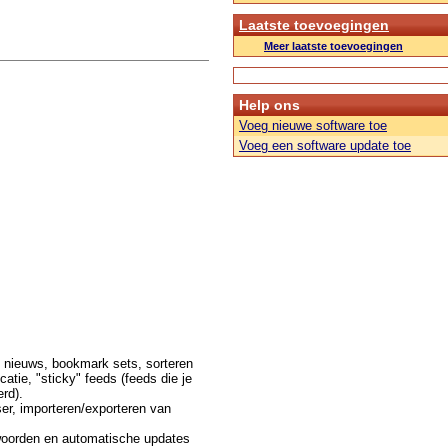
Laatste toevoegingen
Meer laatste toevoegingen
Help ons
Voeg nieuwe software toe
Voeg een software update toe
 nieuws, bookmark sets, sorteren
catie, "sticky" feeds (feeds die je
rd).
ser, importeren/exporteren van
lwoorden en automatische updates