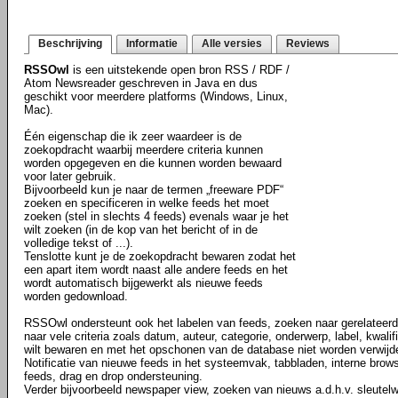
Beschrijving
Informatie
Alle versies
Reviews
RSSOwl
is een uitstekende open bron RSS / RDF /
Atom Newsreader geschreven in Java en dus
geschikt voor meerdere platforms (Windows, Linux,
Mac).
Één eigenschap die ik zeer waardeer is de
zoekopdracht waarbij meerdere criteria kunnen
worden opgegeven en die kunnen worden bewaard
voor later gebruik.
Bijvoorbeeld kun je naar de termen „freeware PDF“
zoeken en specificeren in welke feeds het moet
zoeken (stel in slechts 4 feeds) evenals waar je het
wilt zoeken (in de kop van het bericht of in de
volledige tekst of ...).
Tenslotte kunt je de zoekopdracht bewaren zodat het
een apart item wordt naast alle andere feeds en het
wordt automatisch bijgewerkt als nieuwe feeds
worden gedownload.
RSSOwl ondersteunt ook het labelen van feeds, zoeken naar gerelateerd
naar vele criteria zoals datum, auteur, categorie, onderwerp, label, kwalifi
wilt bewaren en met het opschonen van de database niet worden verwijde
Notificatie van nieuwe feeds in het systeemvak, tabbladen, interne brow
feeds, drag en drop ondersteuning.
Verder bijvoorbeeld newspaper view, zoeken van nieuws a.d.h.v. sleute