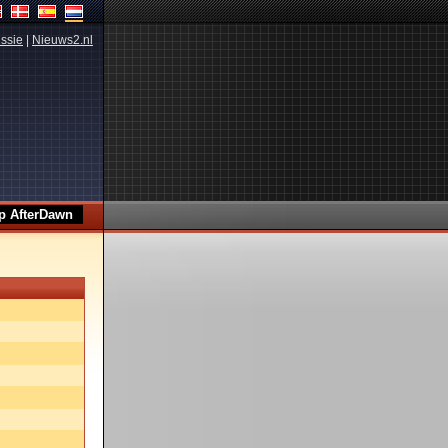
ssie
|
Nieuws2.nl