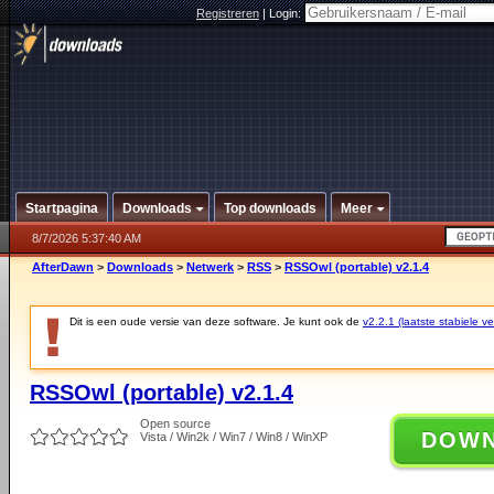
Registreren
|
Login:
Startpagina
Downloads
Top downloads
Meer
8/7/2026 5:37:40 AM
AfterDawn
>
Downloads
>
Netwerk
>
RSS
>
RSSOwl (portable) v2.1.4
Dit is een oude versie van deze software. Je kunt ook de
v2.2.1 (laatste stabiele ve
RSSOwl (portable) v2.1.4
Open source
DOW
Vista / Win2k / Win7 / Win8 / WinXP