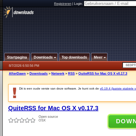
Registreren
|
Login:
Startpagina
Downloads
Top downloads
Meer
8/7/2026 6:50:56 PM
AfterDawn
>
Downloads
>
Netwerk
>
RSS
>
QuiteRSS for Mac OS X v0.17.3
Dit is een oude versie van deze software. Je kunt ook de
v0.19.4 (laatste stabiele v
QuiteRSS for Mac OS X v0.17.3
Open source
DOW
OSX