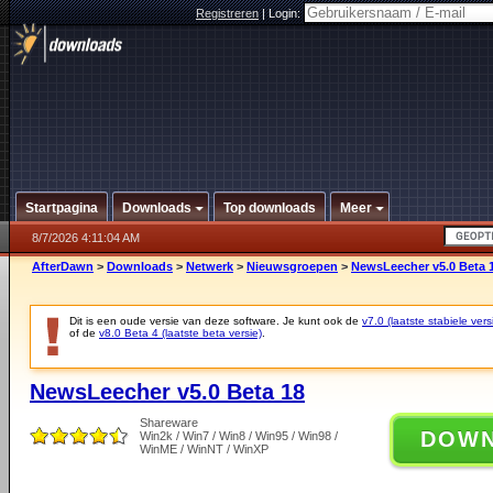
Registreren
|
Login:
Startpagina
Downloads
Top downloads
Meer
8/7/2026 4:11:04 AM
AfterDawn
>
Downloads
>
Netwerk
>
Nieuwsgroepen
>
NewsLeecher v5.0 Beta 
Dit is een oude versie van deze software. Je kunt ook de
v7.0 (laatste stabiele vers
of de
v8.0 Beta 4 (laatste beta versie)
.
NewsLeecher v5.0 Beta 18
Shareware
DOW
Win2k / Win7 / Win8 / Win95 / Win98 /
WinME / WinNT / WinXP