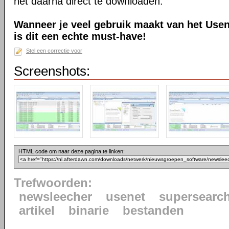
het daarna direct te downloaden.
Wanneer je veel gebruik maakt van het Usen
is dit een echte must-have!
Stel een correctie voor
Screenshots:
HTML code om naar deze pagina te linken:
Trefwoorden:
newsleecher
usenet
supersearc
artikel
binarie
bestanden