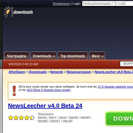
Registreren
|
Login:
Startpagina
Downloads
Top downloads
Meer
8/6/2026 2:49:22 AM
AfterDawn
>
Downloads
>
Netwerk
>
Nieuwsgroepen
>
NewsLeecher v4.0 Beta 
Dit is een oude versie van deze software. Je kunt ook de
v7.0 (laatste stabiele vers
of de
v8.0 Beta 4 (laatste beta versie)
.
NewsLeecher v4.0 Beta 24
Shareware
DOW
Win2k / Win7 / Win8 / Win95 / Win98 /
WinME / WinNT / WinXP