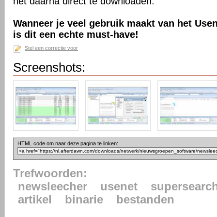
het daarna direct te downloaden.
Wanneer je veel gebruik maakt van het Usen
is dit een echte must-have!
Stel een correctie voor
Screenshots:
HTML code om naar deze pagina te linken:
Trefwoorden:
newsleecher
usenet
supersearc
artikel
binarie
bestanden