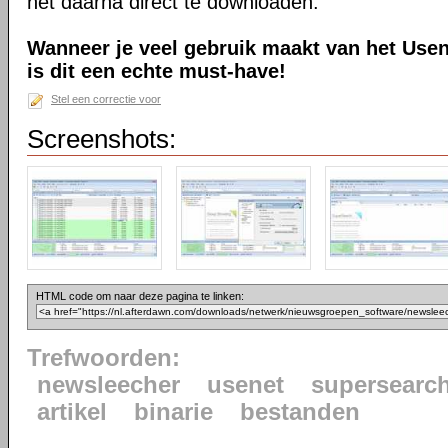
het daarna direct te downloaden.
Wanneer je veel gebruik maakt van het Usen
is dit een echte must-have!
Stel een correctie voor
Screenshots:
HTML code om naar deze pagina te linken:
Trefwoorden:
newsleecher
usenet
supersearc
artikel
binarie
bestanden