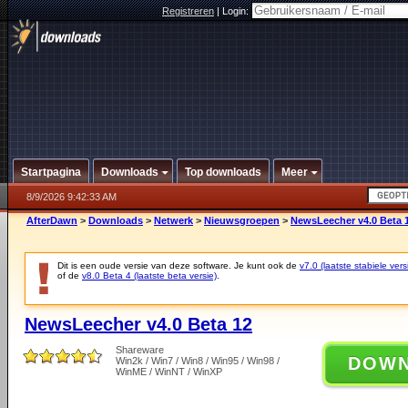
Registreren
|
Login:
Startpagina
Downloads
Top downloads
Meer
8/9/2026 9:42:33 AM
AfterDawn
>
Downloads
>
Netwerk
>
Nieuwsgroepen
>
NewsLeecher v4.0 Beta 
Dit is een oude versie van deze software. Je kunt ook de
v7.0 (laatste stabiele vers
of de
v8.0 Beta 4 (laatste beta versie)
.
NewsLeecher v4.0 Beta 12
Shareware
DOW
Win2k / Win7 / Win8 / Win95 / Win98 /
WinME / WinNT / WinXP