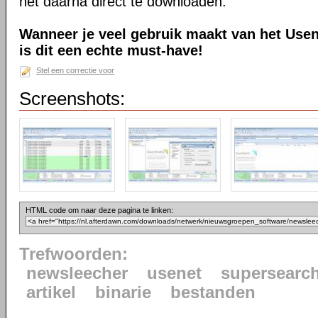
het daarna direct te downloaden.
Wanneer je veel gebruik maakt van het Usen
is dit een echte must-have!
Stel een correctie voor
Screenshots:
HTML code om naar deze pagina te linken:
Trefwoorden:
newsleecher
usenet
supersearc
artikel
binarie
bestanden