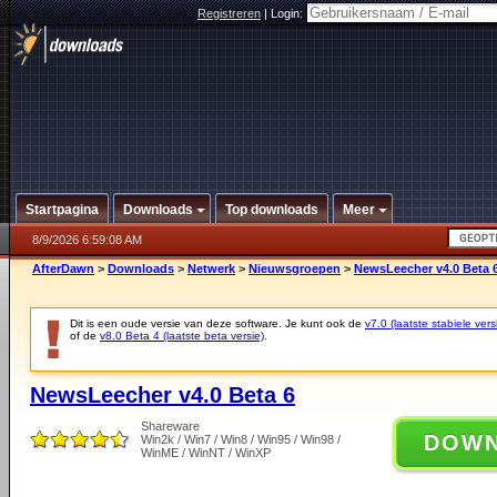
Registreren
|
Login:
Startpagina
Downloads
Top downloads
Meer
8/9/2026 6:59:08 AM
AfterDawn
>
Downloads
>
Netwerk
>
Nieuwsgroepen
>
NewsLeecher v4.0 Beta 
Dit is een oude versie van deze software. Je kunt ook de
v7.0 (laatste stabiele vers
of de
v8.0 Beta 4 (laatste beta versie)
.
NewsLeecher v4.0 Beta 6
Shareware
DOW
Win2k / Win7 / Win8 / Win95 / Win98 /
WinME / WinNT / WinXP