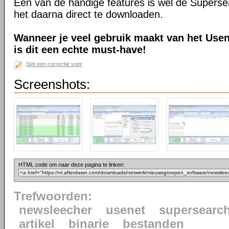
Eén van de handige features is wel de Superse
het daarna direct te downloaden.
Wanneer je veel gebruik maakt van het Usen
is dit een echte must-have!
Stel een correctie voor
Screenshots:
HTML code om naar deze pagina te linken:
Trefwoorden:
newsleecher
usenet
supersearc
artikel
binarie
bestanden