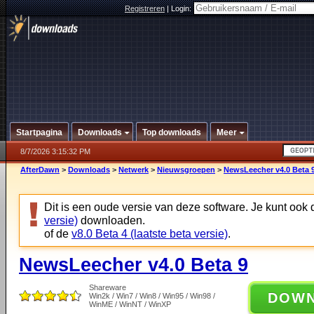
Registreren
|
Login:
Startpagina
Downloads
Top downloads
Meer
8/7/2026 3:15:32 PM
AfterDawn
>
Downloads
>
Netwerk
>
Nieuwsgroepen
>
NewsLeecher v4.0 Beta 
Dit is een oude versie van deze software. Je kunt ook
versie)
downloaden.
of de
v8.0 Beta 4 (laatste beta versie)
.
NewsLeecher v4.0 Beta 9
Shareware
DOW
Win2k / Win7 / Win8 / Win95 / Win98 /
WinME / WinNT / WinXP