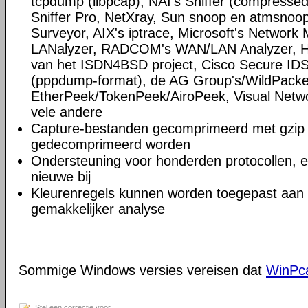
tcpdump (libpcap), NAI's Sniffer (compress
Sniffer Pro, NetXray, Sun snoop en atmsnoop,
Surveyor, AIX's iptrace, Microsoft's Network M
LANalyzer, RADCOM's WAN/LAN Analyzer, HP
van het ISDN4BSD project, Cisco Secure IDS 
(pppdump-format), de AG Group's/WildPacke
EtherPeek/TokenPeek/AiroPeek, Visual Netwo
vele andere
Capture-bestanden gecomprimeerd met gzip 
gedecomprimeerd worden
Ondersteuning voor honderden protocollen, 
nieuwe bij
Kleurenregels kunnen worden toegepast aan d
gemakkelijker analyse
Sommige Windows versies vereisen dat
WinPc
Stel een correctie voor