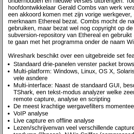
onderhouden en nieuwe versies uitbrengen. Toe
hoofdontwikkelaar Gerald Combs van werk veran
een akkoord komen met zijn vorige werkgever, 
merknaam Ethereal bezat. Combs mocht de naa
gebruiken, maar bezat wel nog copyright op de
subversion-repository van Ethereal en gebruikt 
te gaan met het programma onder de naam Wi
Wireshark beschikt over een uitgebreide set fea
Standaard drie-panelen venster packet brow
Multi-platform: Windows, Linux, OS X, Solar
vele asndere
Multi-interface: Naast de standaard GUI, bes
TShark, een tekst-modus analyzer welke zeer
remote capture, analyse en scripting
De meest krachtige wergavefilters momentee
VoIP analyse
Live capture en offline analyse
Lezen/schrijvenvan veel verschillende captu