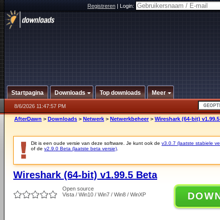
Registreren
|
Login:
Startpagina
Downloads
Top downloads
Meer
8/6/2026 11:47:57 PM
AfterDawn
>
Downloads
>
Netwerk
>
Netwerkbeheer
>
Wireshark (64-bit) v1.99.
Dit is een oude versie van deze software. Je kunt ook de
v3.0.7 (laatste stabiele ve
of de
v2.9.0 Beta (laatste beta versie)
.
Wireshark (64-bit) v1.99.5 Beta
Open source
DOW
Vista / Win10 / Win7 / Win8 / WinXP