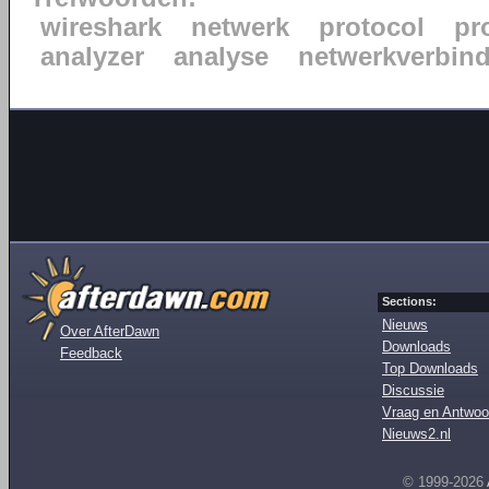
wireshark
netwerk
protocol
pr
analyzer
analyse
netwerkverbin
Sections:
Nieuws
Over AfterDawn
Downloads
Feedback
Top Downloads
Discussie
Vraag en Antwoo
Nieuws2.nl
© 1999-2026